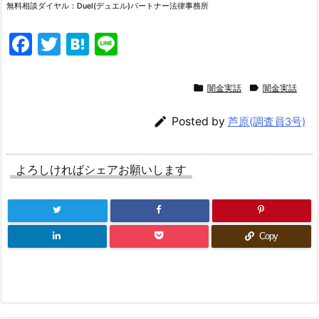
無料相談ダイヤル：Duel(デュエル)パートナー法律事務所
F
T
H
Li
a
w
at
n
c
itt
e
e


闇金実話
闇金実話
e
er
n

Posted by
芦原(調査員3号)
b
a
o
よろしければシェアお願いします
o
k
Copy