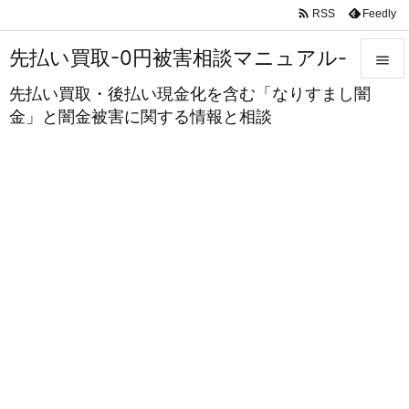

Feedly
RSS
先払い買取-0円被害相談マニュアル-

先払い買取・後払い現金化を含む「なりすまし闇

金」と闇金被害に関する情報と相談
メニュ

サイド

前へ

次へ

検索