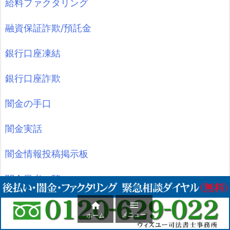
給料ファクタリング
融資保証詐欺/預託金
銀行口座凍結
銀行口座詐欺
闇金の手口
闇金実話
闇金情報投稿掲示板
闇金業者一覧
闇金業者電話番号


メニュー
ホーム
闇金相談ブログとは