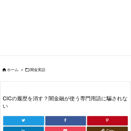


ホーム
>
闇金実話
CICの履歴を消す？闇金融が使う専門用語に騙されな
い
Copy