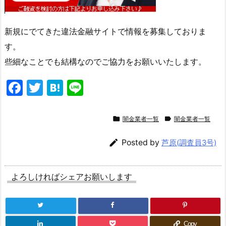
新規にでてきた違法金融サイトで情報を募集しておりま
す。
些細なことでも結構なのでご協力をお願いいたします。
F
T
H
Li
a
w
at
n
c
itt
e
e


闇金業者一覧
闇金業者一覧
e
er
n

Posted by
芦原(調査員3号)
b
a
o
よろしければシェアお願いします
o
k
Copy