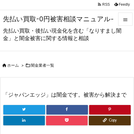

Feedly
RSS
先払い買取-0円被害相談マニュアル-

先払い買取・後払い現金化を含む「なりすまし闇

金」と闇金被害に関する情報と相談
メニュ

サイド



ホーム
>
闇金業者一覧
前へ

次へ
「ジャパンエッジ」は闇金です。被害から解決まで

検索
Copy