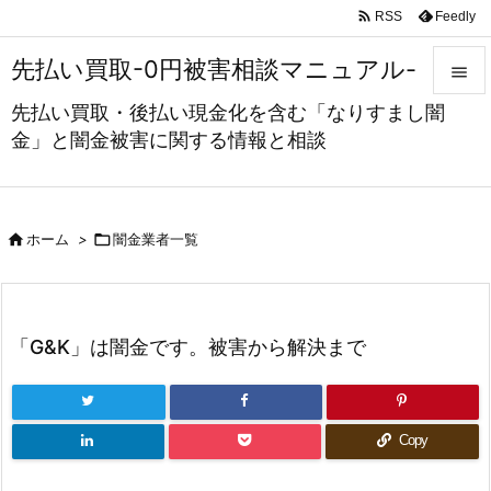

Feedly
RSS
先払い買取-0円被害相談マニュアル-

先払い買取・後払い現金化を含む「なりすまし闇

金」と闇金被害に関する情報と相談
メニュ

サイド



ホーム
>
闇金業者一覧
前へ

次へ
「G&K」は闇金です。被害から解決まで

検索
Copy