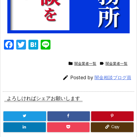
F
T
H
Li
a
w
at
n
c
itt
e
e


闇金業者一覧
闇金業者一覧
e
er
n

Posted by
闇金相談ブログ員
b
a
o
よろしければシェアお願いします
o
k
Copy