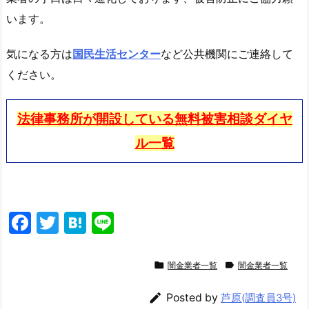
います。
気になる方は
国民生活センター
など公共機関にご連絡して
ください。
法律事務所が開設している無料被害相談ダイヤ
ル一覧
F
T
H
Li
a
w
at
n
c
itt
e
e


闇金業者一覧
闇金業者一覧
e
er
n

Posted by
芦原(調査員3号)