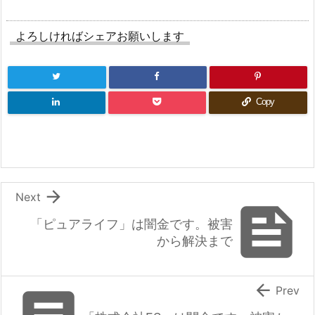
b
a
o
よろしければシェアお願いします
o
k
Copy

Next

「ピュアライフ」は闇金です。被害
から解決まで

Prev