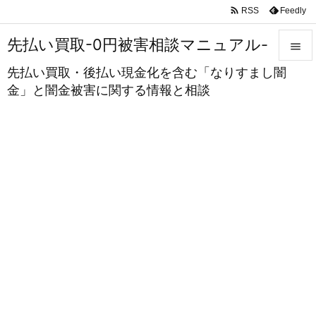

Feedly
RSS
先払い買取-0円被害相談マニュアル-

先払い買取・後払い現金化を含む「なりすまし闇

金」と闇金被害に関する情報と相談
メニュ

サイド

前へ

次へ

検索