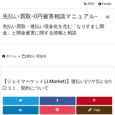

Feedly
RSS
先払い買取-0円被害相談マニュアル-

先払い買取・後払い現金化を含む「なりすまし闇

金」と闇金被害に関する情報と相談
メニュ

サイド



ホーム
>
後払い現金化
前へ

次へ
【ジェイマーケット(J.Market)】後払い(ツケ払い)の

口コミ、契約について
検索
Copy