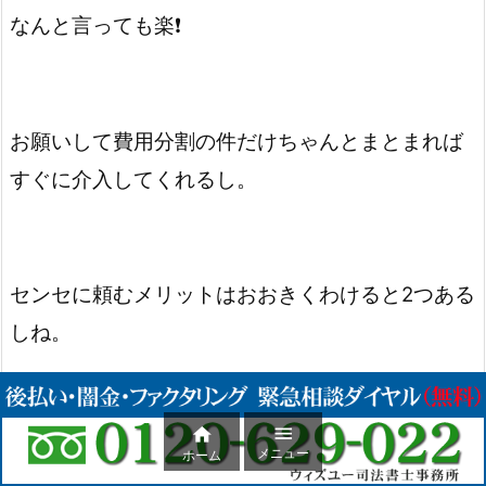
なんと言っても楽❗️
お願いして費用分割の件だけちゃんとまとまれば
すぐに介入してくれるし。
センセに頼むメリットはおおきくわけると2つある
しね。


・会社とか緊急に電話されてもセンセに泣きつい
メニュー
ホーム
て自分を守ってもらえる