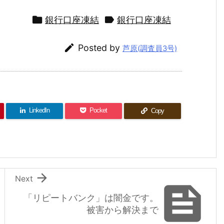


銀行口座凍結
銀行口座凍結

Posted by
芦原(調査員3号)
LinkedIn
Pocket
Copy

Next

「リピートバンク」は闇金です。
被害から解決まで