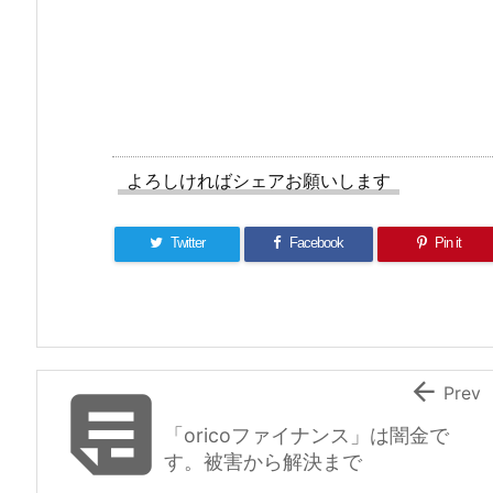
a
w
at
n
c
itt
e
e
e
er
n
b
a
o
o
よろしければシェアお願いします
k
Twitter
Facebook
Pin it


Prev
「oricoファイナンス」は闇金で
す。被害から解決まで