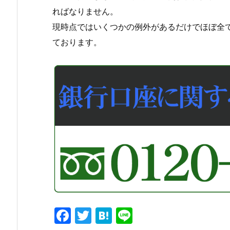
ればなりません。
現時点ではいくつかの例外があるだけでほぼ全
ております。
F
T
H
Li