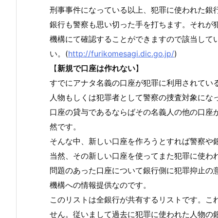
刑事事件になっている以上、犯罪に使われた銀
銀行も警察も思い切った手を打ちます。それが
機構にて確認することができますので該当して
い。(
http://furikomesagi.dic.go.jp/
)
【
新規で口座は作れない
】
すでにアナタ名義の口座が犯罪に利用されてい
人物もしくは犯罪者として警察の捜査対象にな
口座の貸与であるならばその名義人の他の口座
然です。
そんな中、新しい口座を作ろうとすれば警察や
当然、その新しい口座を使ってまた犯罪に使わ
問題のあった口座について銀行側に犯罪抑止の
機構への情報提供なのです。
このリストは全銀行が共有するリストです。こ
せん。従いまして過去に犯罪に使われた人物の