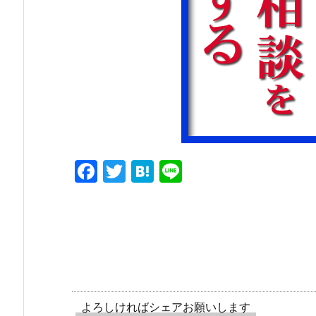
F
T
H
Li
a
w
at
n
c
itt
e
e
e
er
n
b
a
o
o
よろしければシェアお願いします