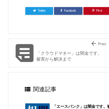
k
Twitter
Facebook
Pin it


Prev
「クラウドマネー」は闇金です。
被害から解決まで

関連記事
「エースバンク」は闇金です。