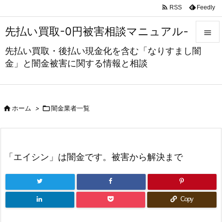

Feedly
RSS
先払い買取-0円被害相談マニュアル-

先払い買取・後払い現金化を含む「なりすまし闇

金」と闇金被害に関する情報と相談
メニュ

サイド



ホーム
>
闇金業者一覧
前へ

次へ
「エイシン」は闇金です。被害から解決まで

検索
Copy