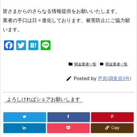
皆さまからのさらなる情報提供をお願いいたします。
業者の手口は日々進化しております、被害防止にご協力願
います。
F
T
H
Li
a
w
at
n
c
itt
e
e


闇金業者一覧
闇金業者一覧
e
er
n

Posted by
芦原(調査員3号)
b
a
o
よろしければシェアお願いします
o
k
Copy