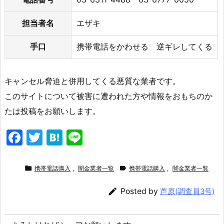
担当者名
エザキ
手口
携帯電話をかわせる 逆ギレしてくる
キャンセル脅迫と併用してくる悪質な業者です。
このサイトについて被害に遭われた方や情報をおもちのか
たは投稿をお願いします。
F
T
H
Li
a
w
at
n
c
itt
e
e


携帯電話購入
,
闇金業者一覧
携帯電話購入
,
闇金業者一覧
e
er
n

Posted by
芦原(調査員3号)
b
a
o