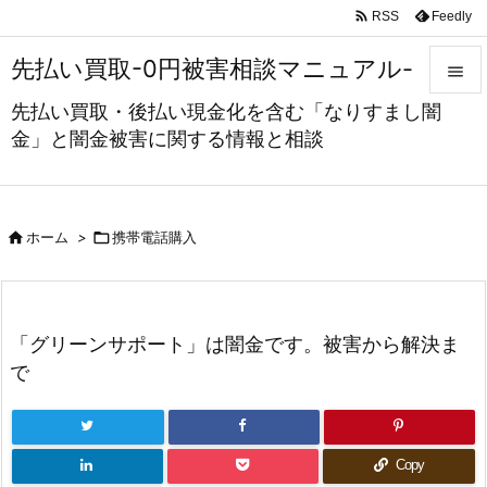

Feedly
RSS
先払い買取-0円被害相談マニュアル-

先払い買取・後払い現金化を含む「なりすまし闇

金」と闇金被害に関する情報と相談
メニュ

サイド



ホーム
>
携帯電話購入
前へ

次へ
「グリーンサポート」は闇金です。被害から解決ま

で
検索
Copy