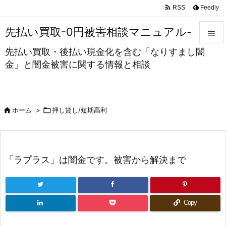

Feedly
RSS
先払い買取-0円被害相談マニュアル-

先払い買取・後払い現金化を含む「なりすまし闇

金」と闇金被害に関する情報と相談
メニュ

サイド



ホーム
>
押し貸し/短期高利
前へ

次へ
「ラプラス」は闇金です。被害から解決まで

検索
Copy