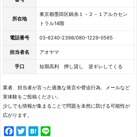
東京都墨田区錦糸１－２－１アルカセン
所在地
トラル14階
電話番号
03-6240-2398/080-1229-0565
担当者名
アオヤマ
手口
短期高利 押し貸し 逆ギレしてくる
業者、担当者が言った過激な発言や脅迫行為、メールなど
実体験をご投稿ください。
少しでも情報が集まることで問題を未然に防げる可能性が
広がります。
F
T
H
Li