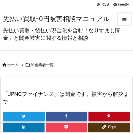

Feedly
RSS
先払い買取-0円被害相談マニュアル-

先払い買取・後払い現金化を含む「なりすまし闇

金」と闇金被害に関する情報と相談
メニュ

サイド



ホーム
>
闇金業者一覧
前へ

次へ
「JPNCファイナンス」は闇金です。被害から解決ま

で
検索
Copy