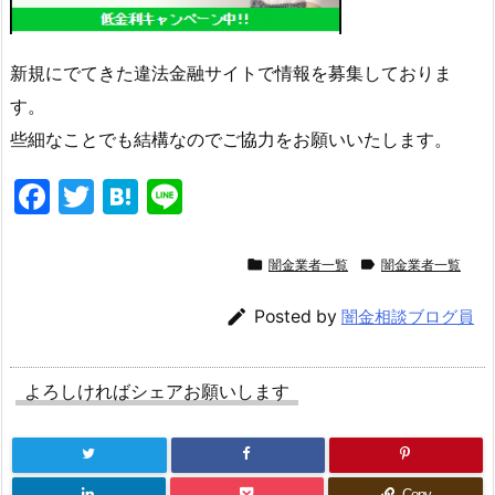
新規にでてきた違法金融サイトで情報を募集しておりま
す。
些細なことでも結構なのでご協力をお願いいたします。
F
T
H
Li
a
w
at
n
c
itt
e
e


闇金業者一覧
闇金業者一覧
e
er
n

Posted by
闇金相談ブログ員
b
a
o
よろしければシェアお願いします
o
k
Copy